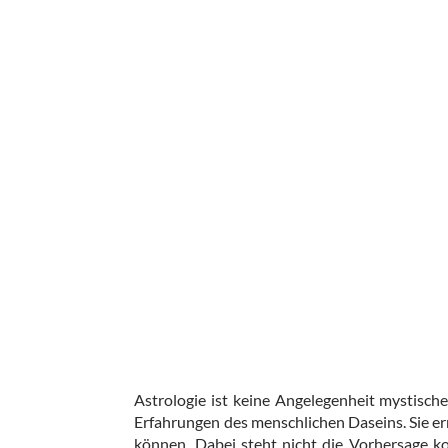
Astrologie ist keine Angelegenheit mystisc
Erfahrungen des menschlichen Daseins. Sie e
können. Dabei steht nicht die Vorhersage k